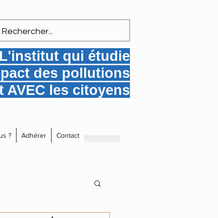
L'institut qui étudie
mpact des pollutions
 AVEC les citoyens
us ?
Adhérer
Contact