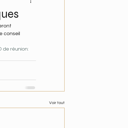
ques
eront 
e conseil 
D de réunion: 
Voir tout