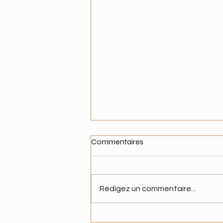
Commentaires
Rédigez un commentaire...
30 juin à 18h - On fête notre