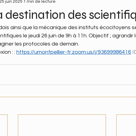
25 juin 2025
1 min de lecture
 destination des scientifi
dois ainsi que la mécanique des instituts écocitoyens s
ifiques le jeudi 26 juin de 9h à 11h. Objectif ; agrandir l
aginer les protocoles de demain. 
ion : : 
https://umontpellier-fr.zoom.us/j/93699986416
 I