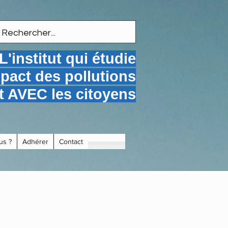
L'institut qui étudie
mpact des pollutions
 AVEC les citoyens
us ?
Adhérer
Contact