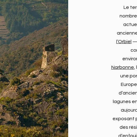
Le ter
nombreu
actuel
ancienne
l’Orbiel
— 
co
enviro
Narbonne
,
une por
Europe
d’ancien
lagunes en
aujourd
exposant p
des rés
d’enfoui