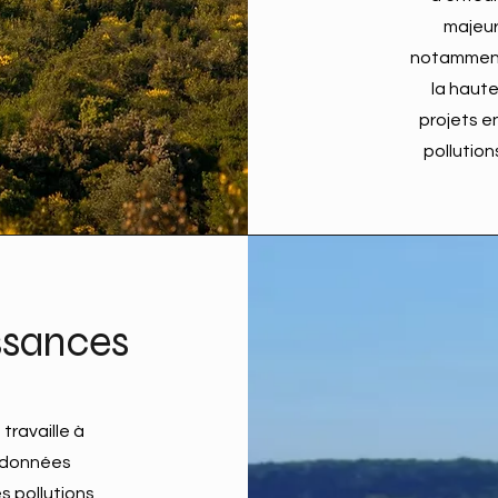
majeure
notamment 
la haute
projets e
pollutio
ssances
travaille à
s données
es pollutions