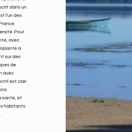
nscrit dans un
est l’un des
 France
ersité. Pour
nte, avec
implanté à
nt sur des
uipes de
en avec
tif est clair
ions
a santé, et
es habitants
.