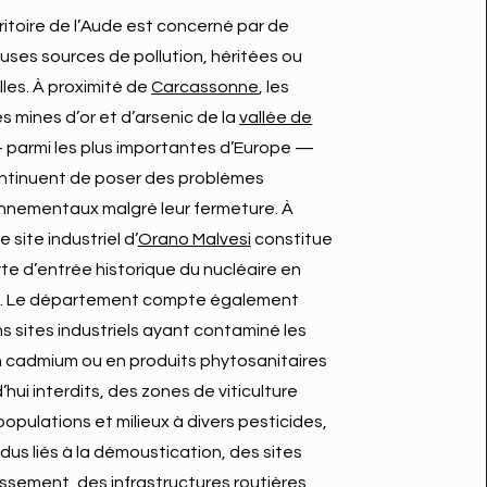
ritoire de l’Aude est concerné par de
ses sources de pollution, héritées ou
les. À proximité de
Carcassonne
, les
s mines d’or et d’arsenic de la
vallée de
parmi les plus importantes d’Europe —
ntinuent de poser des problèmes
nnementaux malgré leur fermeture. À
 le site industriel d’
Orano Malvesi
constitue
te d’entrée historique du nucléaire en
. Le département compte également
s sites industriels ayant contaminé les
 cadmium ou en produits phytosanitaires
’hui interdits, des zones de viticulture
opulations et milieux à divers pesticides,
idus liés à la démoustication, des sites
ssement, des infrastructures routières