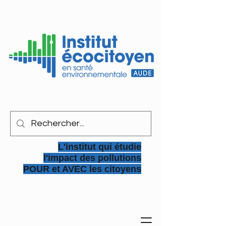
L'institut qui étudie
l'impact des pollutions
POUR et AVEC les citoyens