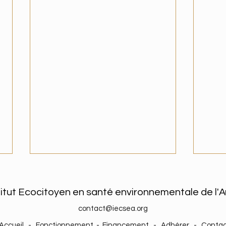
titut Ecocitoyen en santé environnementale de l'
contact@iecsea.org
Accueil
-
Fonctionnement
-
Financement
-
Adhérer
-
Contac