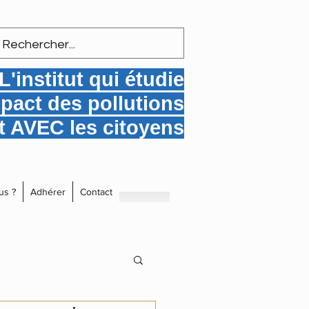
L'institut qui étudie
mpact des pollutions
 AVEC les citoyens
us ?
Adhérer
Contact