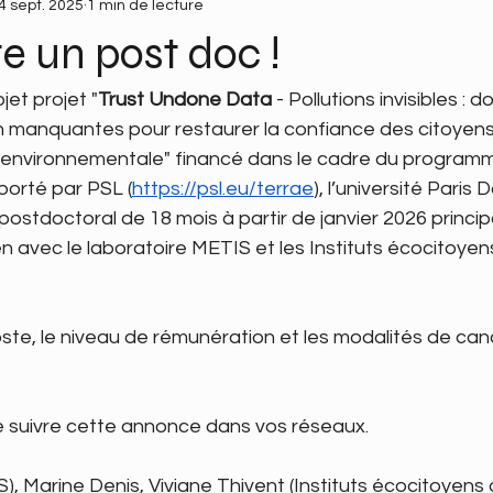
4 sept. 2025
1 min de lecture
e un post doc !
jet projet "
Trust Undone Data 
- Pollutions invisibles : d
n manquantes pour restaurer la confiance des citoyens 
 environnementale" financé dans le cadre du program
orté par PSL (
https://psl.eu/terrae
), l’université Paris
ostdoctoral de 18 mois à partir de janvier 2026 princi
ien avec le laboratoire METIS et les Instituts écocitoye
ste, le niveau de rémunération et les modalités de can
re suivre cette annonce dans vos réseaux.
), Marine Denis, Viviane Thivent (Instituts écocitoyens