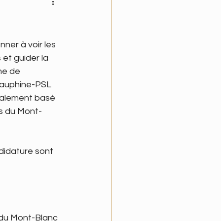
onner à voir les 
et guider la 
me de 
 Dauphine-PSL 
palement basé 
ns du Mont-
didature sont 
 du Mont-Blanc 