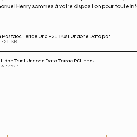
manuel Henry sommes à votre disposition pour toute in
e Postdoc Terrae Uno PSL Trust Undone Data
.pdf
 • 211KB
st-doc Trust Undone Data Terrae PSL
.docx
CX • 26KB