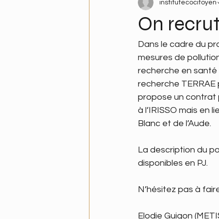
institutecocitoyen
On recrut
Dans le cadre du pro
mesures de pollutio
recherche en santé
recherche TERRAE p
propose un contrat p
à l’IRISSO mais en l
Blanc et de l’Aude. 
La description du po
disponibles en PJ.
N’hésitez pas à fai
Elodie Guigon (METIS